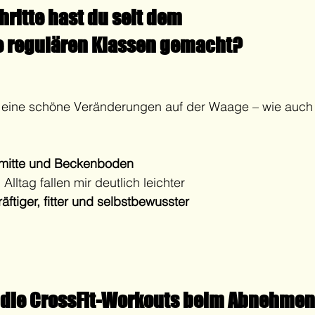
ritte hast du seit dem 
e regulären Klassen gemacht?
ch eine schöne Veränderungen auf der Waage – wie auch 
rmitte und Beckenboden
ltag fallen mir deutlich leichter
räftiger, fitter und selbstbewusster
 die CrossFit-Workouts beim Abnehmen