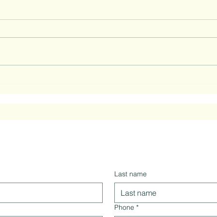
Nata
Der Wiedereinstieg nach der
Geburt.
Last name
Phone
*