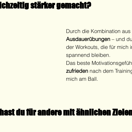
eichzeitig stärker gemacht?
Durch die Kombination aus 
Ausdauerübungen
 – und du
der Workouts, die für mich 
spannend bleiben.
Das beste Motivationsgefüh
zufrieden
 nach dem Training
mich am Ball.
hast du für andere mit ähnlichen Ziele