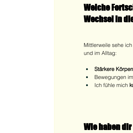
Welche Fortsch
Wechsel in di
Mittlerweile sehe i
und im Alltag:
Stärkere Körpe
Bewegungen im Al
Ich fühle mich 
k
Wie haben dir