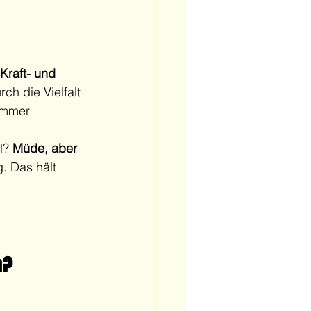
Kraft- und 
rch die Vielfalt 
immer 
l? 
Müde, aber 
. Das hält 
n?