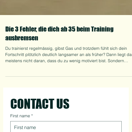
Die 3 Fehler, die dich ab 35 beim Training
ausbremsen
Du trainierst regelmässig, gibst Gas und trotzdem fühlt sich dein
Fortschritt plötzlich deutlich langsamer an als früher? Dann liegt da
meistens nicht daran, dass du zu wenig motiviert bist. Sondern
daran, dass du versuchst zu trainieren wie mit 25 – obwohl dein
Leben heute komplett anders aussieht. Wenn du über 35 bist,
funktionieren andere Dinge als noch vor zehn Jahren. Mehr Trainin
ist nicht automatisch besser. Entscheidend ist, wie intelligent du
trainierst und wie gut
CONTACT US