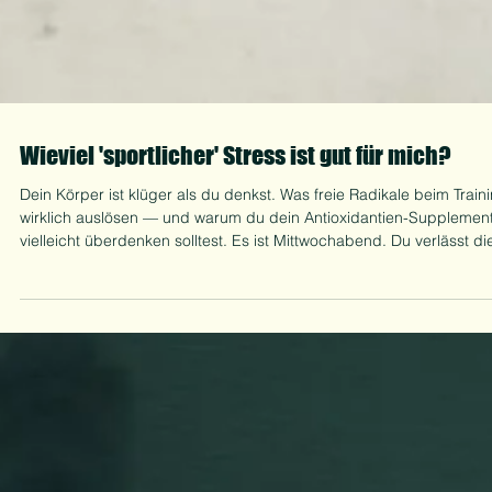
Wieviel 'sportlicher' Stress ist gut für mich?
Dein Körper ist klüger als du denkst. Was freie Radikale beim Train
wirklich auslösen — und warum du dein Antioxidantien-Supplemen
vielleicht überdenken solltest. Es ist Mittwochabend. Du verlässt di
Box. Die Beine fühlen sich an wie Beton. Die Arme hängen. Und
irgendwo in dir flüstert eine Stimme: War das gut für mich? Ja. Abe
nicht so, wie du vielleicht denkst. Die meisten stellen sich Fitness s
vor: Training stresst den Körper, Regeneration repariert den Schad
du