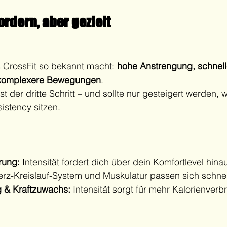
fordern, aber gezielt
as CrossFit so bekannt macht: 
hohe Anstrengung, schnell
 komplexere Bewegungen
.
erst der dritte Schritt – und sollte nur gesteigert werden, 
stency sitzen.
rung:
 Intensität fordert dich über dein Komfortlevel hina
erz-Kreislauf-System und Muskulatur passen sich schnel
g & Kraftzuwachs:
 Intensität sorgt für mehr Kalorienver