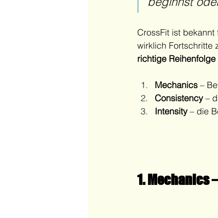
beginnst oder
CrossFit ist bekannt
wirklich Fortschritt
richtige Reihenfolge
Mechanics
 – B
Consistency
 – 
Intensity
 – die B
1. Mechanics –