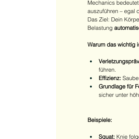
Mechanics bedeutet
auszuführen – egal 
Das Ziel: Dein Körpe
Belastung 
automati
Warum das wichtig is
Verletzungspräv
führen.
Effizienz:
 Sauber
Grundlage für Fo
sicher unter höh
Beispiele:
Squat:
 Knie fol