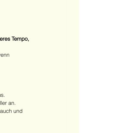
eres Tempo, 
wenn 
us.
ler an.
brauch und 