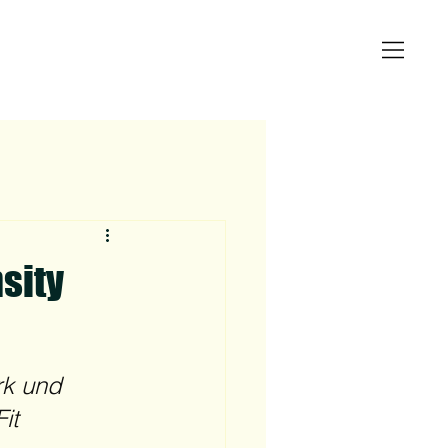
sity
rk und 
it 