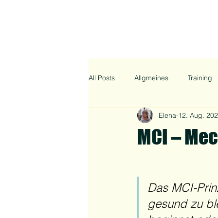
All Posts
Allgmeines
Training
Elena
12. Aug. 20
MCI – Mec
Das MCI-Prinzi
gesund zu ble