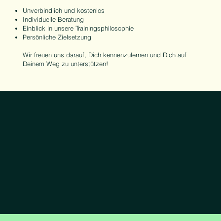
Unverbindlich und kostenlos
Individuelle Beratung
Einblick in unsere Trainingsphilosophie
Persönliche Zielsetzung
Wir freuen uns darauf, Dich kennenzulernen und Dich auf
Deinem Weg zu unterstützen!